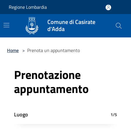
Salta al contenuto principale
Regione Lombardia
Comune di Casirate
d'Adda
Home
>
Prenota un appuntamento
Prenotazione
appuntamento
Luogo
1/5