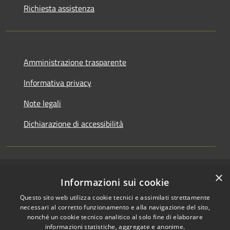
Richiesta assistenza
Amministrazione trasparente
Informativa privacy
Note legali
Dichiarazione di accessibilità
×
RSS
Copyright © 2026 • Comune di
Informazioni sui cookie
Accessibilità
Casirate d'Adda • Powered by
Questo sito web utilizza cookie tecnici e assimilati strettamente
Privacy
Municipium
•
necessari al corretto funzionamento e alla navigazione del sito,
Cookie
Accesso redazione
nonché un cookie tecnico analitico al solo fine di elaborare
Mappa del sito
informazioni statistiche, aggregate e anonime.