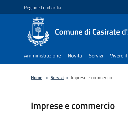
Salta al contenuto principale
Regione Lombardia
Comune di Casirate d
Amministrazione
Novità
Servizi
Vivere 
Home
>
Servizi
>
Imprese e commercio
Imprese e commercio