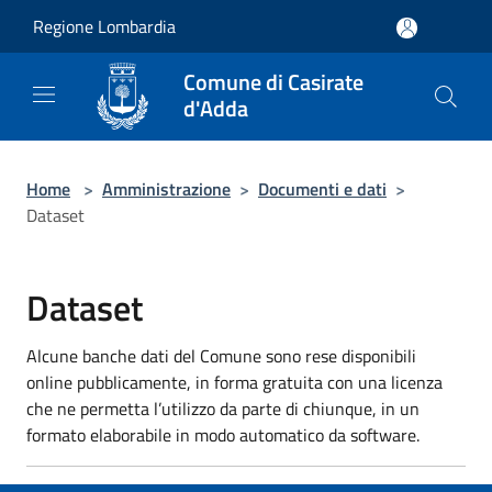
Salta al contenuto principale
Regione Lombardia
Comune di Casirate
d'Adda
Home
>
Amministrazione
>
Documenti e dati
>
Dataset
Dataset
Alcune banche dati del Comune sono rese disponibili
online pubblicamente, in forma gratuita con una licenza
che ne permetta l’utilizzo da parte di chiunque, in un
formato elaborabile in modo automatico da software.