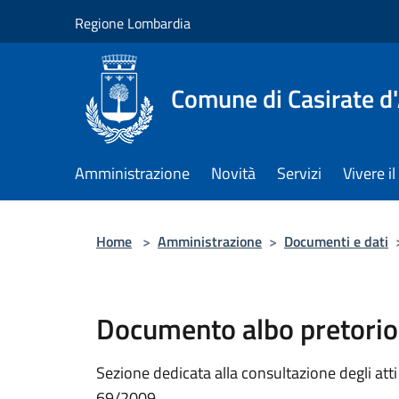
Salta al contenuto principale
Regione Lombardia
Comune di Casirate d
Amministrazione
Novità
Servizi
Vivere 
Home
>
Amministrazione
>
Documenti e dati
Documento albo pretorio
Sezione dedicata alla consultazione degli atti a
69/2009