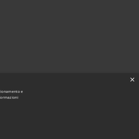
×
nzionamento e
nformazioni
Municipium
Accesso
e di Casirate d'Adda • Powered by
•
redazione