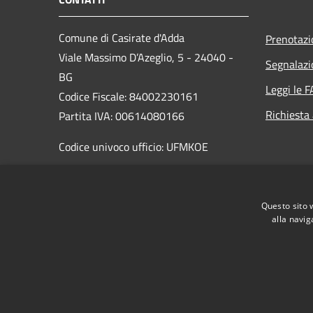
Comune di Casirate d'Adda
Prenotaz
Viale Massimo D’Azeglio, 5 - 24040 -
Segnalazi
BG
Leggi le 
Codice Fiscale: 84002230161
Richiesta
Partita IVA: 00614080166
Codice univoco ufficio: UFMKOE
PEC: comune.casirate@halleycert.it
Centralino Unico: +39 0363 326688
Questo sito 
alla navig
RSS
Accessibilità
Privacy
Cookie
Mappa de
Permessi web - dipendenti
Permessi web - respo