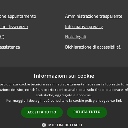
ione appuntamento
Amministrazione trasparente
one disservizio
Informativa privacy
FAQ
Note legali
 assistenza
Dichiarazione di accessibilità
Informazioni sui cookie
web utilizza cookie tecnici e assimilati strettamente necessari al corretto fu
azione del sito, nonché un cookie tecnico analitico al solo fine di elaborare i
statistiche, aggregate e anonime.
Per maggiori dettagli, può consultare la cookie policy al seguente
link
RIFIUTA TUTTO
ACCETTA TUTTO
l sito
Copyright © 2026 • Comun
nsabili
MOSTRA DETTAGLI